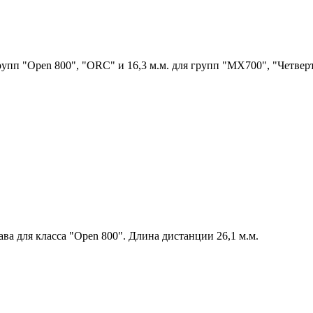
рупп "Open 800", "ORC" и 16,3 м.м. для групп "MX700", "Четвер
ва для класса "Open 800". Длина дистанции 26,1 м.м.