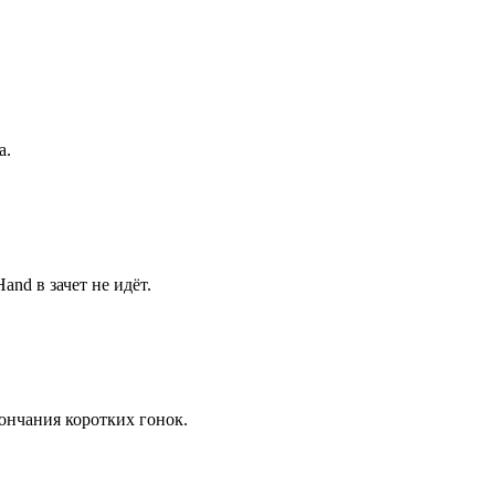
а.
nd в зачет не идёт.
кончания коротких гонок.