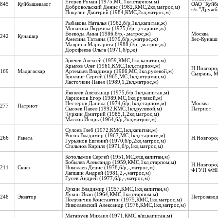
Егерев Роман (1975,МС,1кл,старпом,м)
845
Куйбышевазот
ОАО "Куйб
Добровольский Денис (1982,КМС,2кл,матрос,м)
я/к "Дружб
Пикулин Дмитрий (1984,КМС,2кл,матрос,м)
Рыбакова Наталья (1962,б/р,1кл,капитан,ж)
Минакова Людмила (1975,б/р,-,старпом,ж)
Воевода Анна (1986,б/р,-,матрос,ж)
Москва
242
Кунашир
Амелина Татьяна (1979,б/р,-,матрос,ж)
Бес-Кунаш
Маврина Маргарита (1988,б/р,-,матрос,ж)
Дорофеева Ольга (1971,б/р,ж)
Зрячев Алексей (1959,КМС,1кл,капитан,м)
Крылов Олег (1961,КМС,1кл,старпом,м)
Н.Новгоро
169
Мадагаскар
Артемьев Владимир (1966,МС,1кл,рулевой,м)
Сызрань, М
Брилинг Сергей (1965,МС,1кл,штурман,м)
Ласточкин Павел (1989,1,2кл,матрос,м)
Яковлев Александр (1975,б/р,1кл,капитан,м)
Ларионов Егор (1989,МС,1кл,рулевой,м)
Нестеров Данила (1974,б/р,1кл,старпом,м)
Москва
277
Патриот
Сысоев Павел (1992,КМС,1кл,рулевой,м)
Патриот
Чуркин Дмитрий (1985,1,2кл,матрос,м)
Маслов Игорь (1964,б/р,2кл,матрос,м)
Сулоев Глеб (1972,КМС,1кл,капитан,м)
Рогов Владимир (1967,МС,1кл,старпом,м)
266
Ракета
Н.Новгоро
Гурьянов Евгений (1970,б/р,2кл,матрос,м)
Стальнов Кирилл (1971,б/р,1кл,матрос,м)
Котолымов Сергей (1951,МС,я/ш,капитан,м)
Бобылев Александр (1959,КМС,1кл,старпом,м)
Н.Новгоро
211
Скиф
Николаев Денис (1978,б/р,-,матрос,м)
ФГУП ФН
Лапшин Андрей (1981,2,-,матрос,м)
Гусев Андрей (1977,б/р,-,матрос,м)
Лукин Владимир (1957,КМС,1кл,капитан,м)
Лукин Иван (1964,КМС,1кл,старпом,м)
248
Экватор
Петрозавод
Полуянчик Константин (1975,КМС,1кл,матрос,м)
Николаевский Александр (1976,КМС,1кл,матрос,м)
Матаруев Михаил (1971,КМС,я/ш,капитан,м)