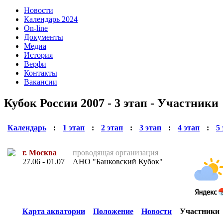
Новости
Календарь 2024
On-line
Документы
Медиа
История
Верфи
Контакты
Вакансии
Кубок России 2007 - 3 этап - Участники
Календарь
:
1 этап
:
2 этап
:
3 этап
:
4 этап
:
5
г. Москва
проводящая организация
27.06 - 01.07
АНО "Банковский Кубок"
Карта акватории
Положение
Новости
Участники