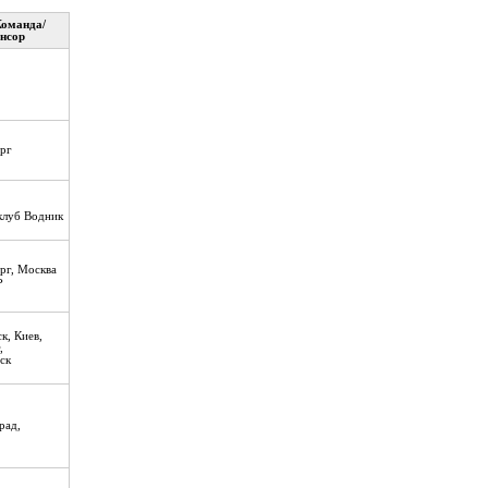
Команда/
нсор
рг
клуб Водник
рг, Москва
Ф
к, Киев,
,
ск
рад,