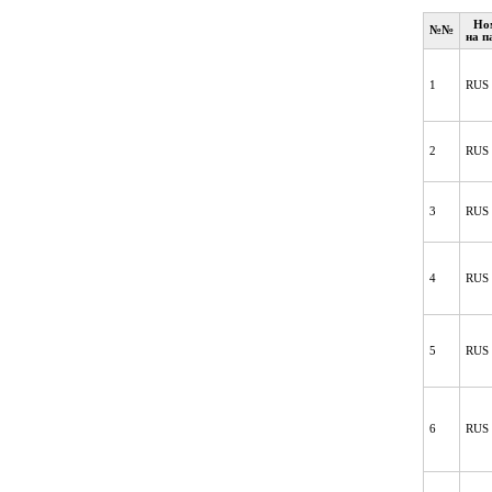
Но
№№
на п
1
RUS 
2
RUS 
3
RUS 
4
RUS 
5
RUS 
6
RUS 